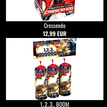
Cressendo
12,99 EUR
1..2..3.. BOOM