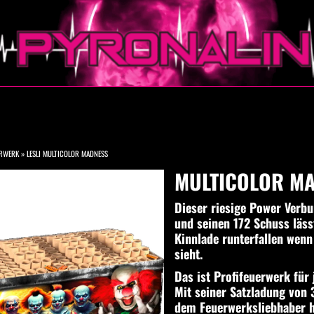
ERWERK
»
LESLI MULTICOLOR MADNESS
MULTICOLOR M
Dieser riesige Power Verb
und seinen 172 Schuss läss
Kinnlade runterfallen wenn
sieht.
Das ist Profifeuerwerk für
Mit seiner Satzladung von
dem Feuerwerksliebhaber h