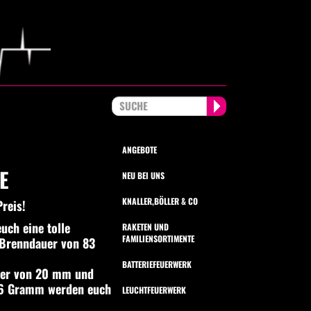
ANGEBOTE
E
NEU BEI UNS
KNALLER,BÖLLER & CO
reis!
uch eine tolle
RAKETEN UND
FAMILIENSORTIMENTE
 Brenndauer von 83
BATTERIEFEUERWERK
ber von 20 mm und
46 Gramm werden euch
LEUCHTFEUERWERK