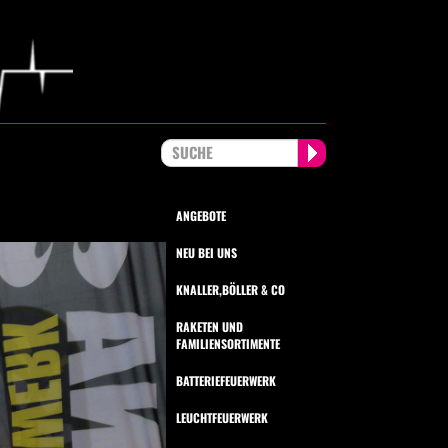
ANGEBOTE
NEU BEI UNS
KNALLER,BÖLLER & CO
RAKETEN UND
FAMILIENSORTIMENTE
BATTERIEFEUERWERK
LEUCHTFEUERWERK