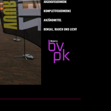
JUGENDFEUERWERK
KOMPLETTFEUERWERKE
ANZÜNDMITTEL
BENGAL, RAUCH UND LICHT