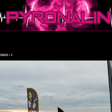
ONALIN!
»
4