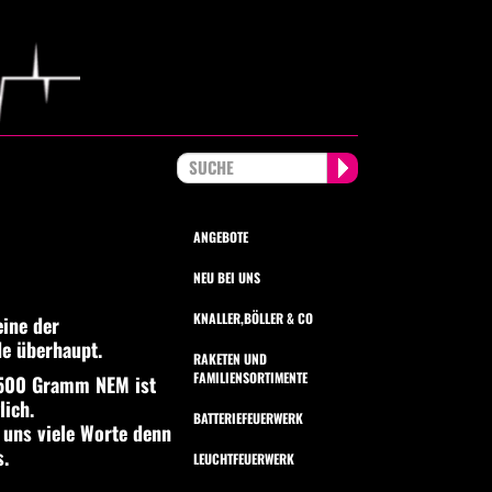
ANGEBOTE
NEU BEI UNS
KNALLER,BÖLLER & CO
eine der
e überhaupt.
RAKETEN UND
FAMILIENSORTIMENTE
2500 Gramm NEM ist
ich.
BATTERIEFEUERWERK
r uns viele Worte denn
s.
LEUCHTFEUERWERK